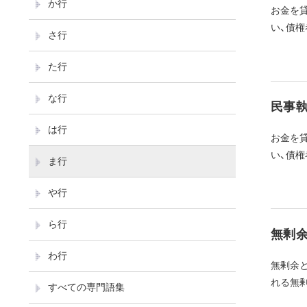
か行
お金を貸
い、債権
さ行
た行
な行
民事執
は行
お金を貸
い、債権
ま行
や行
ら行
無剰余
わ行
無剰余
れる無剰
すべての専門語集