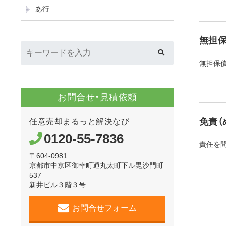
あ行
無担保
無担保
お問合せ・見積依頼
免責（
任意売却まるっと解決なび
0120-55-7836
責任を
〒604-0981
京都市中京区御幸町通丸太町下ル毘沙門町
537
新井ビル３階３号
お問合せフォーム