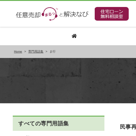
Home
>
専門用語集
>
ま行
すべての専門用語集
民事再