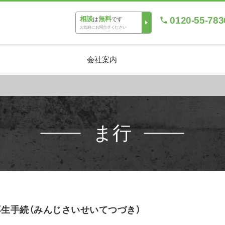
0120-55-783
相談
無料
は
です
お気軽にお問合せください
会社案内
ま行
生手続（みんじさいせいてつづき）