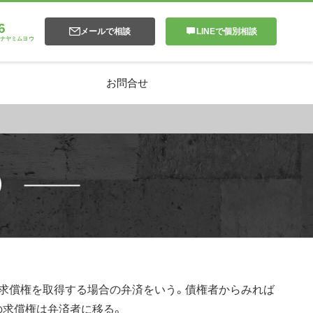
6
メールで相談
LINEで個別相談
ナヤミムヨウ
お問合せ
）
て求償権を取得する場合の弁済をいう。債権者からみれば
の求償権は弁済者に移る。