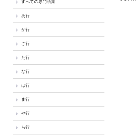
すべての専門語集
あ行
か行
さ行
た行
な行
は行
ま行
や行
ら行