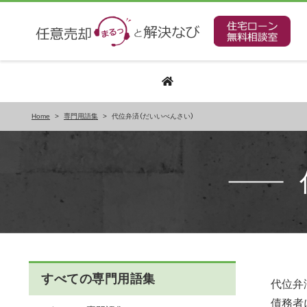
Home
>
専門用語集
>
代位弁済（だいいべんさい）
すべての専門用語集
代位弁
債務者