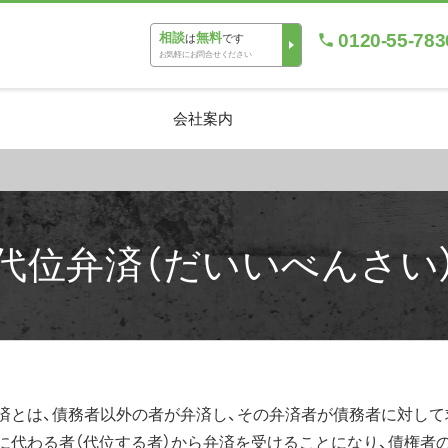
0120-55-783
相談
無料
は
です
お気軽にお問合せください
会社案内
代位弁済（だいいべんさい
済とは、債務者以外の者が弁済し、その弁済者が債務者に対し
に代わる者（代位する者）から弁済を受けることになり、債権者