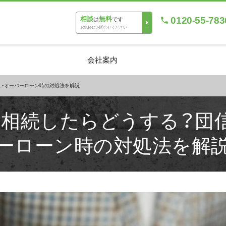
0120-55-783
相談
無料
は
です
お気軽にお問合せください
会社案内
し・オーバーローン時の対処法を解説
相続したらどうする？団
ーローン時の対処法を解