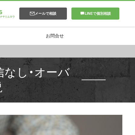
6
メールで相談
LINEで個別相談
ナヤミムヨウ
お問合せ
信なし・オーバ
説