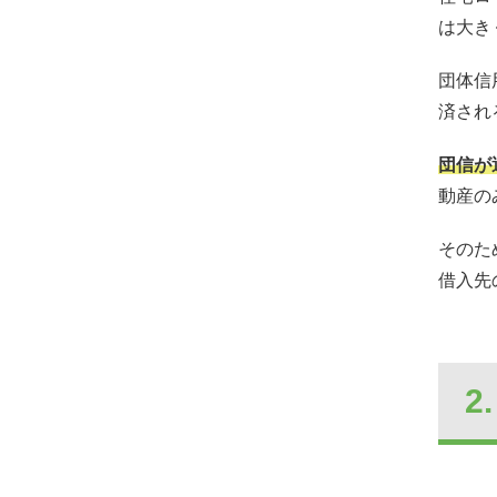
は大き
団体信
済され
団信が
動産の
そのた
借入先
2