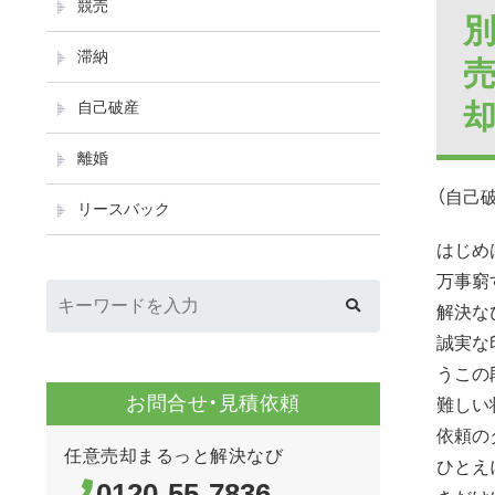
競売
滞納
自己破産
離婚
（自己
リースバック
はじめ
万事窮
解決な
誠実な
うこの
お問合せ・見積依頼
難しい
依頼の
任意売却まるっと解決なび
ひとえ
0120-55-7836