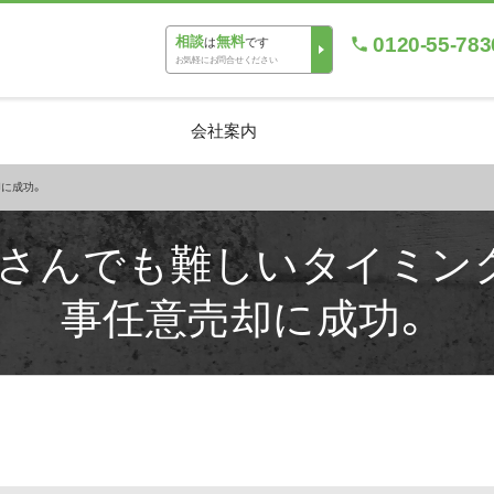
0120-55-783
相談
無料
は
です
お気軽にお問合せください
会社案内
に成功。
さんでも難しいタイミン
事任意売却に成功。